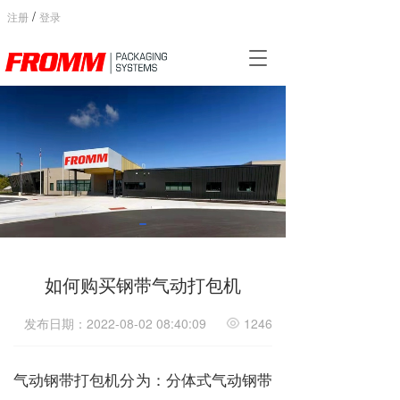
/
注册
登录
T
o
g
g
l
e
n
a
v
i
g
a
t
如何购买钢带气动打包机
i
o
发布日期：2022-08-02 08:40:09
1246
n
气动钢带打包机分为：分体式气动钢带