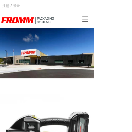
/
注册
登录
T
o
g
g
l
e
n
a
v
i
g
a
t
i
o
n