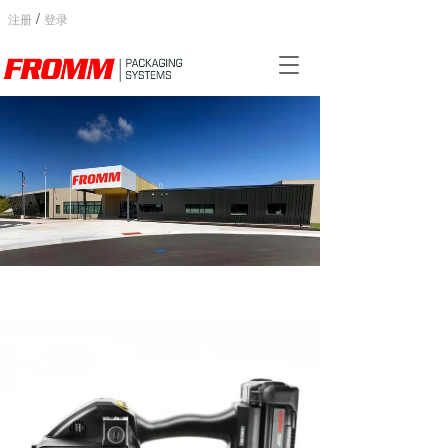
/
注册
登录
T
o
g
g
l
e
n
a
v
i
g
a
t
i
o
n