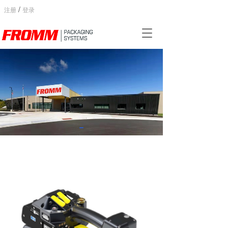
/
注册
登录
T
o
g
g
l
e
n
a
v
i
g
a
t
i
o
n