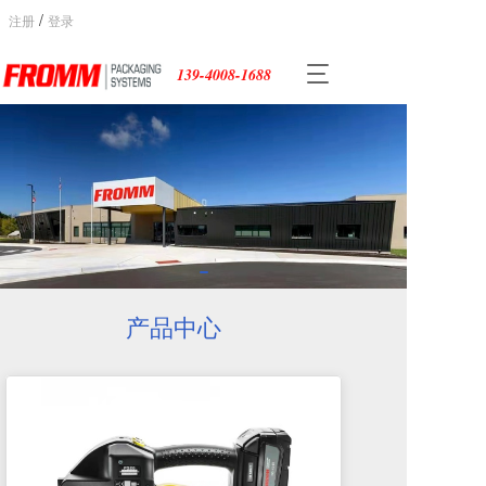
/
注册
登录
T
139-4008-1688
o
g
g
l
e
n
a
v
i
g
a
产品中心
t
i
o
n