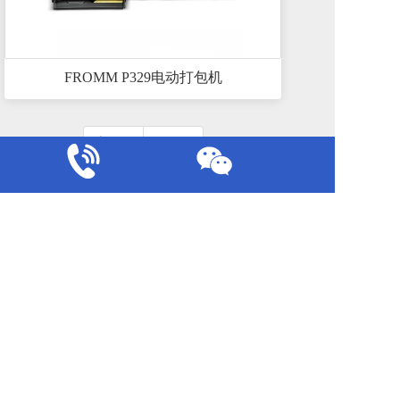
FROMM P329电动打包机
上一页
下一页
关于我们
意大利原装进口FROMM打包机代理商，主要代
理销售FROMM P328、P329、P331系列电动塑
钢带打包机；A380、A383、A385、A480、
A482、A483系列气动钢带打包机等包装设备。